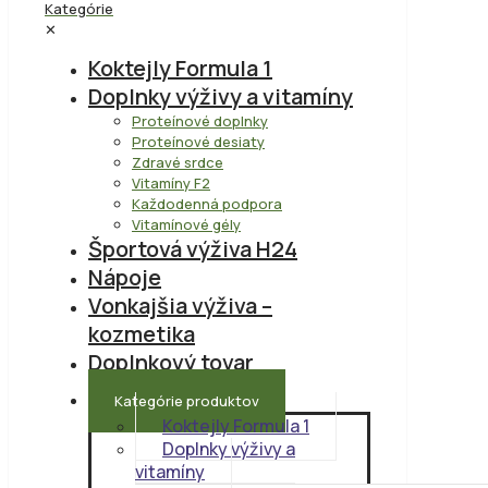
Kategórie
✕
Koktejly Formula 1
Doplnky výživy a vitamíny
Proteínové doplnky
Proteínové desiaty
Zdravé srdce
Vitamíny F2
Každodenná podpora
Vitamínové gély
Športová výživa H24
Nápoje
Vonkajšia výživa –
kozmetika
Doplnkový tovar
Kategórie produktov
Koktejly Formula 1
Doplnky výživy a
vitamíny