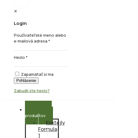
✕
Login
Používateľské meno alebo
e-mailová adresa
*
Heslo
*
Zapamätať si ma
Prihlásenie
Zabudli ste heslo?
Kategórie
produktov
Koktejly
Formula
1