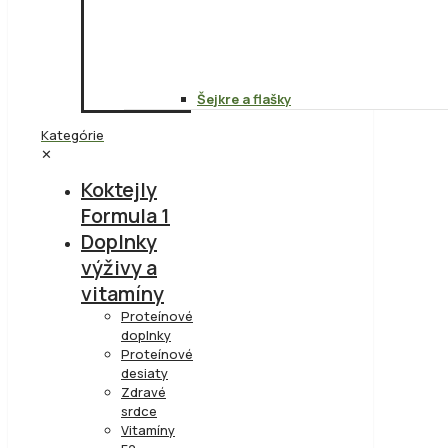
Šejkre a flašky
Kategórie
✕
Koktejly
Formula 1
Doplnky
výživy a
vitamíny
Proteínové
doplnky
Proteínové
desiaty
Zdravé
srdce
Vitamíny