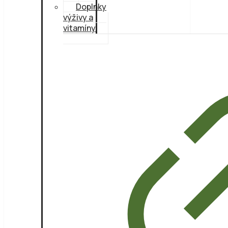
Doplnky
výživy a
vitamíny