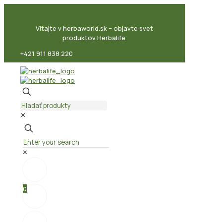
Vitajte v herbaworld.sk – objavte svet
produktov Herbalife.
+421 911 838 220
✕
✕
0