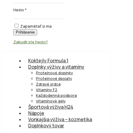
Heslo
*
Zapamätať si ma
Prihlásenie
Zabudli ste heslo?
Koktejly Formula 1
Doplnky výživy a vitamíny
Proteínové doplnky
Proteínové desiaty
Zdravé srdce
Vitamíny F2
Každodenná podpora
Vitamínové gély
Športová výživa H24
Nápoje
Vonkajšia výživa – kozmetika
Doplnkový tovar