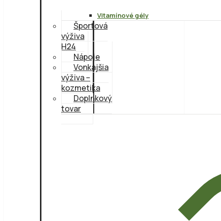
Vitamínové gély
Športová
výživa
H24
Nápoje
Vonkajšia
výživa –
kozmetika
Doplnkový
tovar