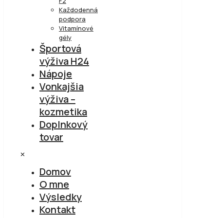
F2
Každodenná
podpora
Vitamínové
gély
Športová
výživa H24
Nápoje
Vonkajšia
výživa –
kozmetika
Doplnkový
tovar
✕
Domov
O mne
Výsledky
Kontakt